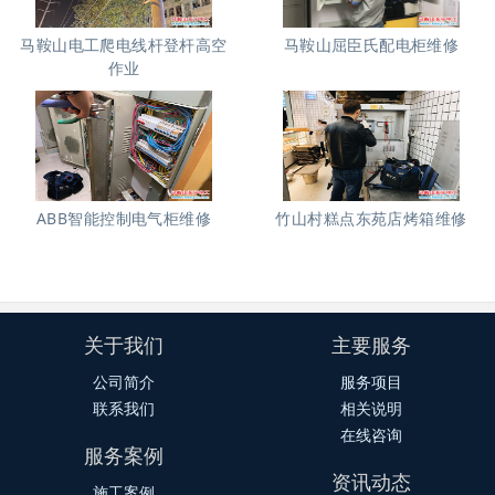
马鞍山电工爬电线杆登杆高空
马鞍山屈臣氏配电柜维修
作业
ABB智能控制电气柜维修
竹山村糕点东苑店烤箱维修
关于我们
主要服务
公司简介
服务项目
联系我们
相关说明
在线咨询
服务案例
资讯动态
施工案例