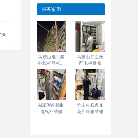
服务案例
方法
马鞍山电工爬
马鞍山屈臣氏
电线杆登杆高
配电柜维修
空作业
ABB智能控制
竹山村糕点东
电气柜维修
苑店烤箱维修