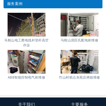
服务案例
马鞍山电工爬电线杆登杆高空
马鞍山屈臣氏配电柜维修
作业
ABB智能控制电气柜维修
竹山村糕点东苑店烤箱维修
关于我们
主要服务