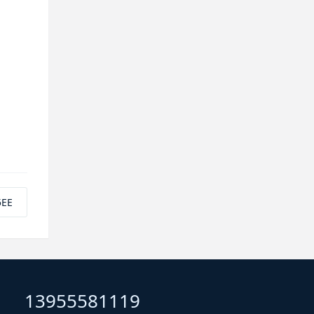
EE
13955581119