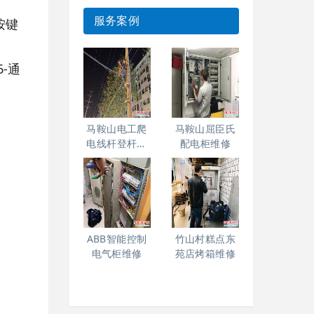
服务案例
按键
-通
马鞍山电工爬
马鞍山屈臣氏
电线杆登杆高
配电柜维修
空作业
ABB智能控制
竹山村糕点东
电气柜维修
苑店烤箱维修