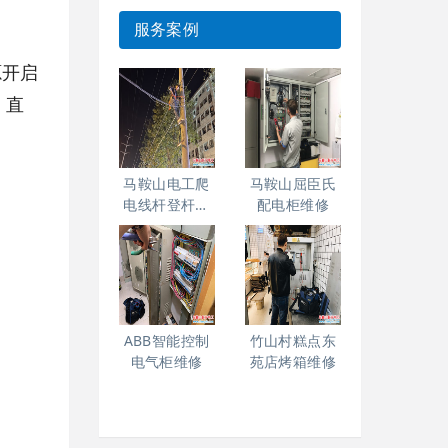
服务案例
源开启
）直
马鞍山电工爬
马鞍山屈臣氏
电线杆登杆高
配电柜维修
空作业
ABB智能控制
竹山村糕点东
电气柜维修
苑店烤箱维修