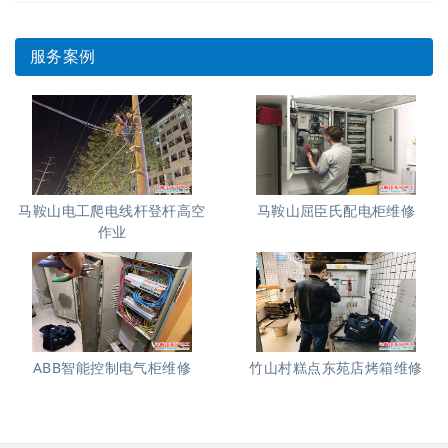
服务案例
马鞍山电工爬电线杆登杆高空
马鞍山屈臣氏配电柜维修
作业
ABB智能控制电气柜维修
竹山村糕点东苑店烤箱维修