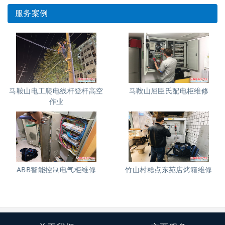
服务案例
马鞍山电工爬电线杆登杆高空
马鞍山屈臣氏配电柜维修
作业
ABB智能控制电气柜维修
竹山村糕点东苑店烤箱维修