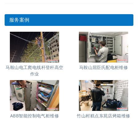
服务案例
马鞍山电工爬电线杆登杆高空
马鞍山屈臣氏配电柜维修
作业
ABB智能控制电气柜维修
竹山村糕点东苑店烤箱维修