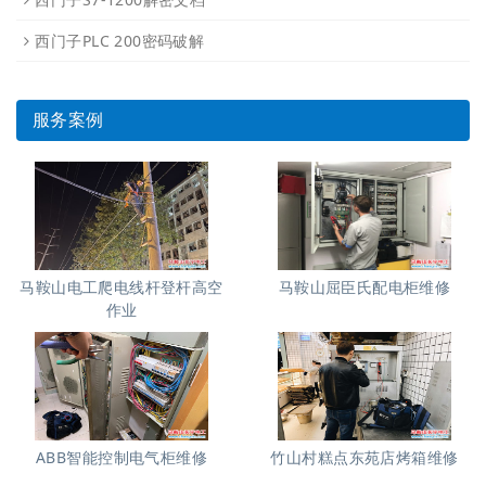
西门子PLC 200密码破解
服务案例
马鞍山电工爬电线杆登杆高空
马鞍山屈臣氏配电柜维修
作业
ABB智能控制电气柜维修
竹山村糕点东苑店烤箱维修