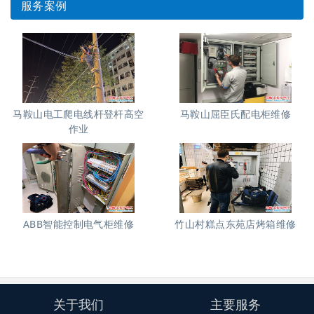
服务案例
马鞍山电工爬电线杆登杆高空
马鞍山屈臣氏配电柜维修
作业
ABB智能控制电气柜维修
竹山村糕点东苑店烤箱维修
关于我们
主要服务