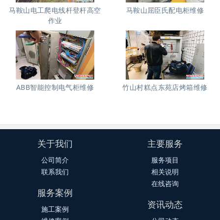
马鞍山电工爬电线杆登杆高空
马鞍山屈臣氏配电柜维修
作业
ABB智能控制电气柜维修
竹山村糕点东苑店烤箱维修
关于我们
主要服务
公司简介
服务项目
联系我们
相关说明
在线咨询
服务案例
资讯动态
施工案例