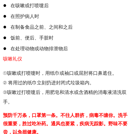
●
在咳嗽或打喷嚏后
●
在照护病人时
●
在制备食品之前、之间和之后
●
饭前、便后、手脏时
●
在处理动物或动物排泄物后
咳嗽礼仪
①咳嗽或打喷嚏时，用纸巾或
袖口或屈肘将口鼻遮住。
② 将用过的纸巾立刻扔进封闭式垃圾箱内。
③咳嗽过打喷嚏后，用肥皂和清水或含酒精的消毒液清洗双
手。
预防千万条，口罩第一条。不往人群挤，病毒不缠你。洗手
很重要，胜过吃补药。通风也要紧，疾病无踪影。野味不要
尝，以免损健康。