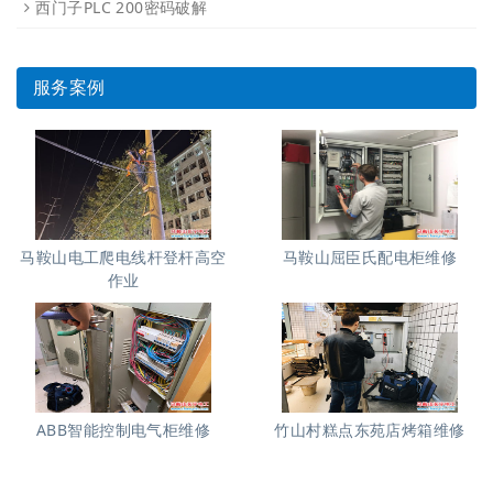
西门子PLC 200密码破解
服务案例
马鞍山电工爬电线杆登杆高空
马鞍山屈臣氏配电柜维修
作业
ABB智能控制电气柜维修
竹山村糕点东苑店烤箱维修