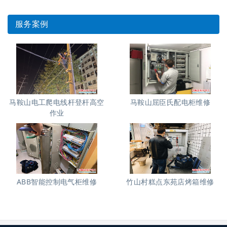
服务案例
马鞍山电工爬电线杆登杆高空
马鞍山屈臣氏配电柜维修
作业
ABB智能控制电气柜维修
竹山村糕点东苑店烤箱维修